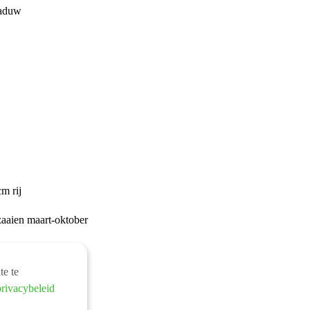
haduw
cm rij
zaaien maart-oktober
te te
privacybeleid