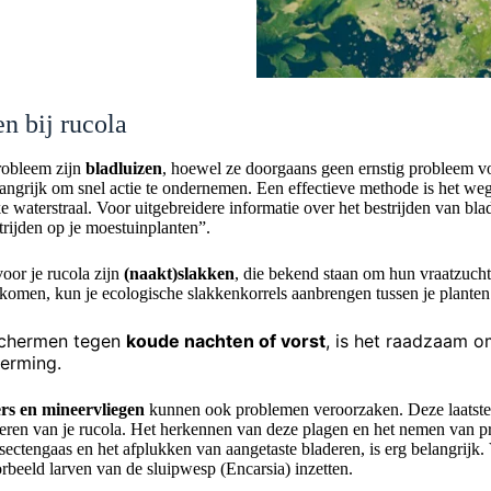
n bij rucola
obleem zijn
bladluizen
, hoewel ze doorgaans geen ernstig probleem v
langrijk om snel actie te ondernemen. Een effectieve methode is het we
e waterstraal. Voor uitgebreidere informatie over het bestrijden van blad
strijden op je moestuinplanten”.
oor je rucola zijn
(naakt)slakken
, die bekend staan om hun vraatzuch
komen, kun je ecologische slakkenkorrels aanbrengen tussen je plante
schermen tegen
koude nachten of vorst
, is het raadzaam o
herming.
rs en mineervliegen
kunnen ook problemen veroorzaken. Deze laatste,
deren van je rucola. Het herkennen van deze plagen en het nemen van p
sectengaas en het afplukken van aangetaste bladeren, is erg belangrijk.
orbeeld larven van de sluipwesp (Encarsia) inzetten.