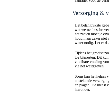
aanrader voor de vera
Verzorging & 
Het belangrijkste gede
wat we net beschreven
het zaaien moet je erv
houd maar zeker niet n
water nodig. Let er daa
Tijdens het groeiseizo
toe bijmesten. Dit kun
vloeibare voeding voo
via het watergeven.
Soms kan het helaas 
uitstekende verzorging,
en plagen. De meest 
hieronder.