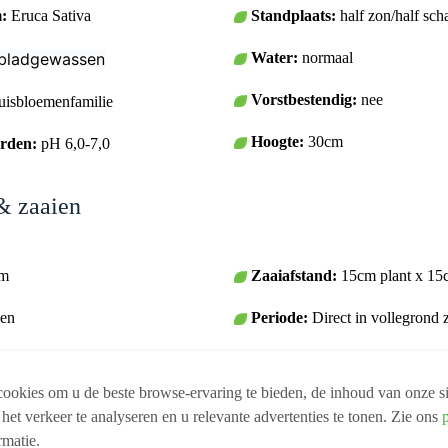
:
Eruca Sativa
Standplaats:
half zon/half sc
bladgewassen
Water:
normaal
Vorstbestendig:
nee
uisbloemenfamilie
Hoogte:
30cm
rden:
pH 6,0-7,0
 & zaaien
cm
Zaaiafstand:
15cm plant x 15
en
Periode:
Direct in vollegrond 
:
15-25°C
ookies om u de beste browse-ervaring te bieden, de inhoud van onze si
 het verkeer te analyseren en u relevante advertenties te tonen. Zie ons
 is vrij eenvoudig. Wel moet je op
en. We beschrijven voor je wat je
rmatie.