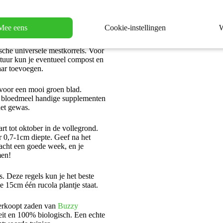
een paar handige tips & tricks.
n goed begin is het halve werk”.
Mee eens
Cookie-instellingen
W
n. Voordat je gaat zaaien ga je
 gaat zaaien goed voorbereiden.
sche universele mestkorrels. Voor
tuur kun je eventueel compost en
ar toevoegen.
 voor een mooi groen blad.
n bloedmeel handige supplementen
het gewas.
art tot oktober in de vollegrond.
r 0,7-1cm diepte. Geef na het
acht een goede week, en je
men!
s. Deze regels kun je het beste
ke 15cm één rucola plantje staat.
erkoopt zaden van
Buzzy
eit en 100% biologisch. Een echte