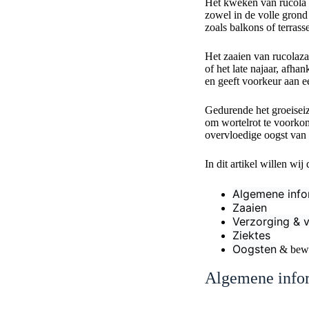
Het kweken van rucola i
zowel in de volle grond
zoals balkons of terrass
Het zaaien van rucolaz
of het late najaar, afh
en geeft voorkeur aan e
Gedurende het groeisei
om wortelrot te voorko
overvloedige oogst van 
In dit artikel willen wij
Algemene info
Zaaien
Verzorging & 
Ziektes
Oogsten
& bew
Algemene info