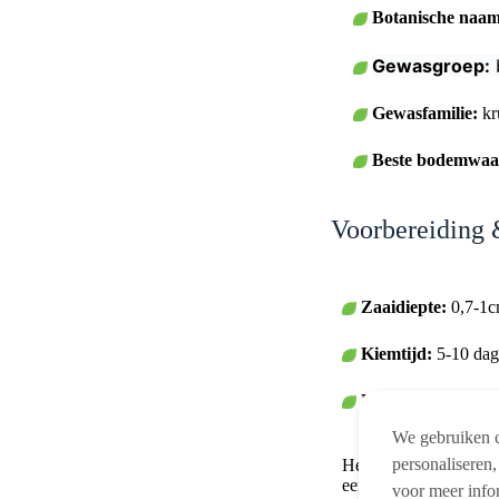
Botanische naam
Gewasgroep:
Gewasfamilie:
kr
Beste bodemwaa
Voorbereiding
Zaaidiepte:
0,7-1
Kiemtijd:
5-10 dag
Kiemtemperatuur
We gebruiken c
personaliseren,
Het zaaien van Rucola
een aantal dingen lett
voor meer info