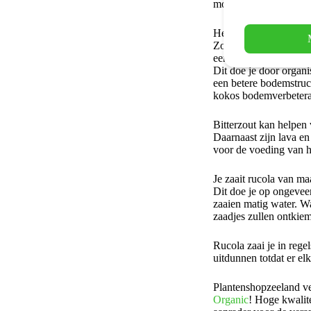
moet doen en geven je 
Het gezegde luid: “ee
Zo is het ook in de tui
eerst de grond waar je
Dit doe je door organi
een betere bodemstruc
kokos bodemverbetera
Bitterzout kan helpen
Daarnaast zijn lava e
voor de voeding van 
Je zaait rucola van ma
Dit doe je op ongevee
zaaien matig water. W
zaadjes zullen ontkie
Rucola zaai je in regel
uitdunnen totdat er el
Plantenshopzeeland v
Organic
! Hoge kwalit