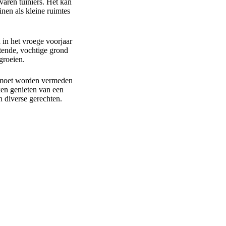
varen tuiniers. Het kan
nen als kleine ruimtes
in het vroege voorjaar
atende, vochtige grond
groeien.
n moet worden vermeden
ken genieten van een
n diverse gerechten.