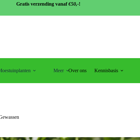
Gratis verzending vanaf
€50,-
!
oestuinplanten
Meer
Over ons
Kennisbasis
Gewassen