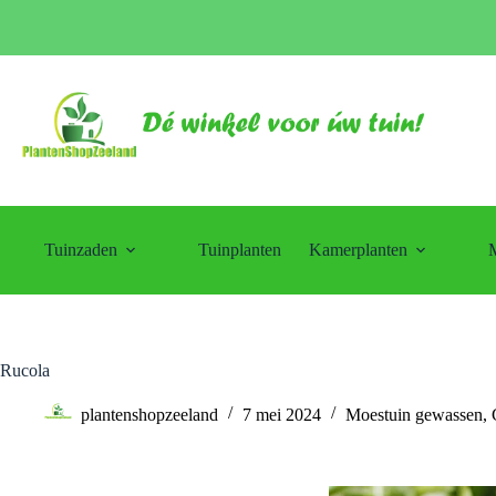
Tuinzaden
Tuinplanten
Kamerplanten
M
Rucola
plantenshopzeeland
7 mei 2024
Moestuin gewassen
,