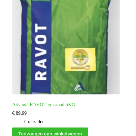
Advanta RAVOT graszaad 5KG
€
89,99
Graszaden
Toevoegen aan winkelwagen