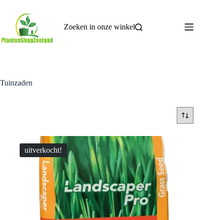
Ga
naar
de
Zoeken in onze winkel
inhoud
Tuinzaden
uitverkocht!