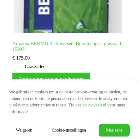
Advanta BERMO 3 Universeel Bermmengsel graszaad
15KG
€
175,00
Graszaden
Toevoegen aan winkelwagen
We gebruiken cookies om u de beste browse-ervaring te bieden, de
inhoud van onze site te personaliseren, het verkeer te analyseren en
u relevante advertenties te tonen. Zie ons
privacybeleid
voor meer
VOLGENDE
informatie.
Weigeren
Cookie-instellingen
Mee eens
© 2026 -
Algemene voorwaarden
|
Privacy & Cookie Policy