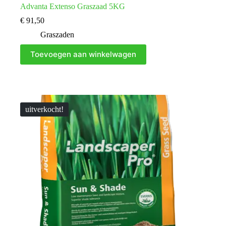
Advanta Extenso Graszaad 5KG
€
91,50
Graszaden
Toevoegen aan winkelwagen
uitverkocht!