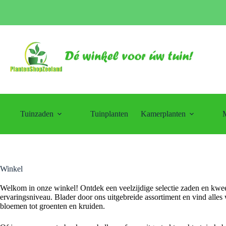
Ga
naar
de
inhoud
Tuinzaden
Tuinplanten
Kamerplanten
M
Winkel
Welkom in onze winkel! Ontdek een veelzijdige selectie zaden en kweek
ervaringsniveau. Blader door ons uitgebreide assortiment en vind alles w
bloemen tot groenten en kruiden.