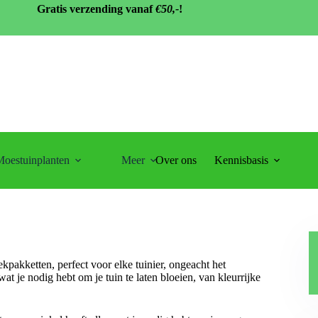
Gratis verzending vanaf
€50,-
!
oestuinplanten
Meer
Over ons
Kennisbasis
pakketten, perfect voor elke tuinier, ongeacht het
at je nodig hebt om je tuin te laten bloeien, van kleurrijke