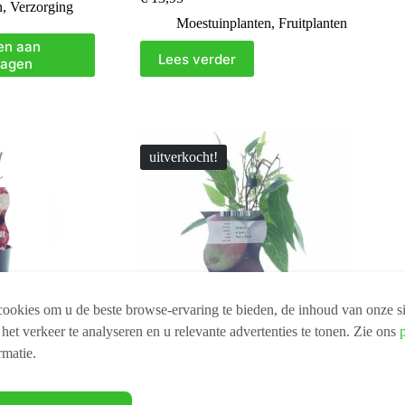
n
,
Verzorging
Moestuinplanten
,
Fruitplanten
en aan
Lees verder
wagen
uitverkocht!
ookies om u de beste browse-ervaring te bieden, de inhoud van onze si
 het verkeer te analyseren en u relevante advertenties te tonen. Zie ons
rmatie.
aybes) – Ø12cm
Actinidia Ken’s Red (12176) –
Ø12cm – ↕30cm