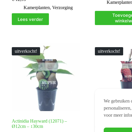
Kamerplante
Kamerplanten
,
Verzorging
Toevoeg
Lees verder
winkel
uitverkocht!
uitverkocht!
We gebruiken c
personaliseren,
voor meer info
Actinidia Hayward (12071) –
Rubus Tayberry (T
Ø12cm – ↕30cm
– ↕30cm