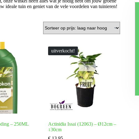
bt, onze winkel heeft alles wat je nodig hebt om jouw groene
w ideale tuin en geniet van de vele voordelen van tuinieren!
uitverkocht!
eding – 250ML
Actinidia Issai (12063) – Ø12cm –
↕30cm
€
13,95