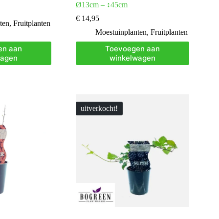
Ø13cm – ↕45cm
€
14,95
ten
,
Fruitplanten
Moestuinplanten
,
Fruitplanten
en aan
Toevoegen aan
wagen
winkelwagen
uitverkocht!