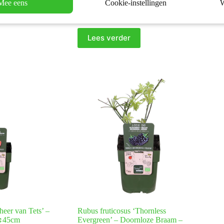
Mee eens
Cookie-instellingen
W
€
13,95
ten
,
Fruitplanten
Moestuinplanten
,
Fruitplanten
Lees verder
eer van Tets’ –
Rubus fruticosus ‘Thornless
 ↕45cm
Evergreen’ – Doornloze Braam –