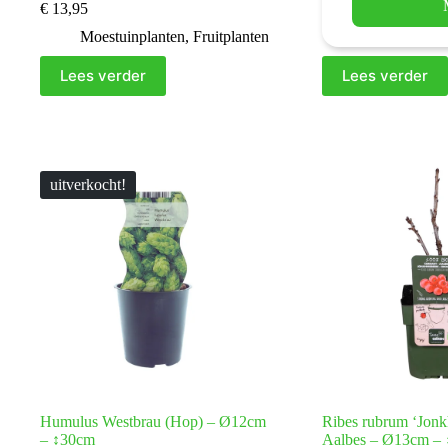
€
13,95
€
13,95
Moestuinplanten
,
Fruitplanten
Moestuinplan
Lees verder
Lees verder
uitverkocht!
Humulus Westbrau (Hop) – Ø12cm
Ribes rubrum ‘Jonkh
– ↕30cm
Aalbes – Ø13cm –