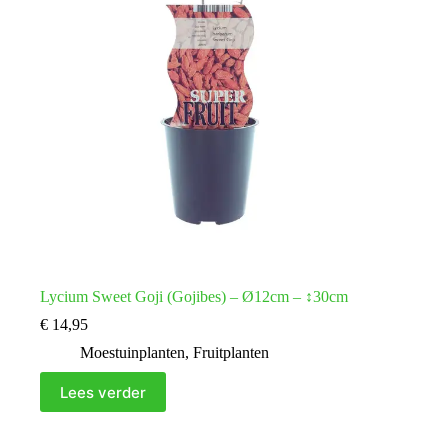
Lycium Sweet Goji (Gojibes) – Ø12cm – ↕30cm
€
14,95
Moestuinplanten
,
Fruitplanten
Lees verder