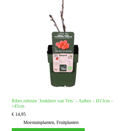
Ribes rubrum ‘Jonkheer van Tets’ – Aalbes – Ø13cm –
↕45cm
€
14,95
Moestuinplanten
,
Fruitplanten