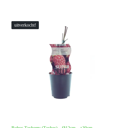
uitverkocht!
Rubus Tayberry (Taybes) – Ø12cm – ↕30cm