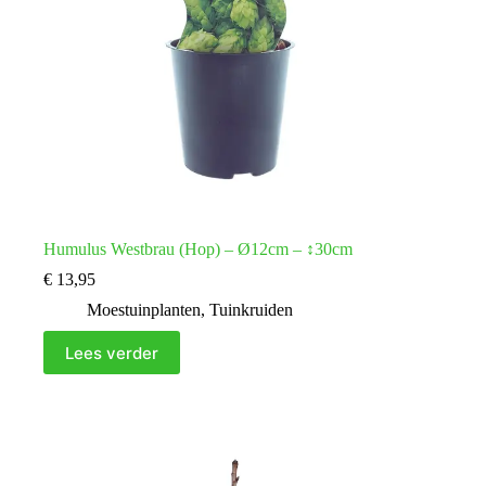
Humulus Westbrau (Hop) – Ø12cm – ↕30cm
€
13,95
Moestuinplanten
,
Tuinkruiden
Lees verder