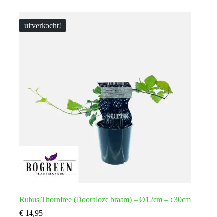
uitverkocht!
Rubus Thornfree (Doornloze braam) – Ø12cm – ↕30cm
€
14,95