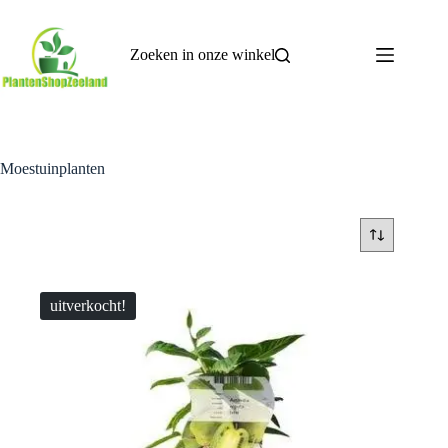
Ga
naar
de
Zoeken in onze winkel
inhoud
Moestuinplanten
uitverkocht!