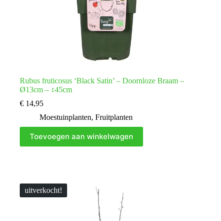
Rubus fruticosus ‘Black Satin’ – Doornloze Braam –
Ø13cm – ↕45cm
€
14,95
Moestuinplanten
,
Fruitplanten
Toevoegen aan winkelwagen
uitverkocht!