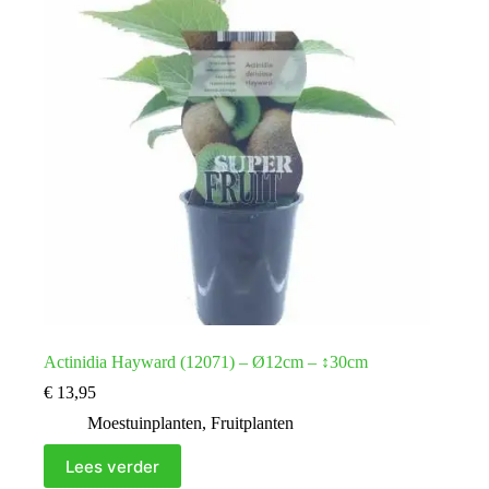
Actinidia Hayward (12071) – Ø12cm – ↕30cm
€
13,95
Moestuinplanten
,
Fruitplanten
Lees verder