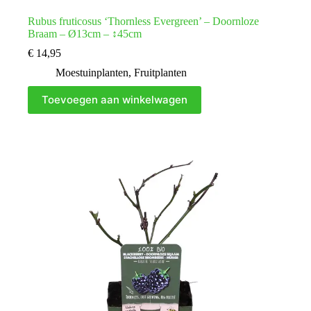
Rubus fruticosus ‘Thornless Evergreen’ – Doornloze
Braam – Ø13cm – ↕45cm
€
14,95
Moestuinplanten
,
Fruitplanten
Toevoegen aan winkelwagen