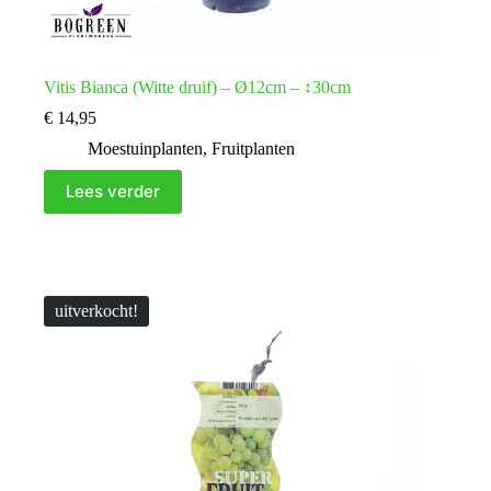
Vitis Bianca (Witte druif) – Ø12cm – ↕30cm
€
14,95
Moestuinplanten
,
Fruitplanten
Lees verder
uitverkocht!