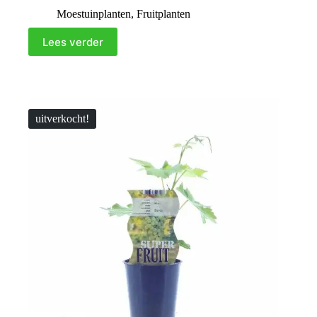
Moestuinplanten
,
Fruitplanten
Lees verder
uitverkocht!