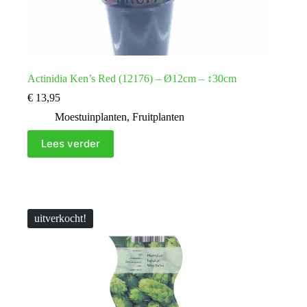
Actinidia Ken’s Red (12176) – Ø12cm – ↕30cm
€
13,95
Moestuinplanten
,
Fruitplanten
Lees verder
uitverkocht!