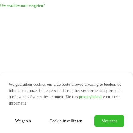
Uw wachtwoord vergeten?
We gebruiken cookies om u de beste browse-ervaring te bieden, de
inhoud van onze site te personaliseren, het verkeer te analyseren en
u relevante advertenties te tonen. Zie ons
privacybeleid
voor meer
informatie.
Weigeren
Cookie-instellingen
Mee eens
© 2026 -
Algemene voorwaarden
|
Privacy & Cookie Policy
|
Terugbetalingen- en retourneringsbeleid