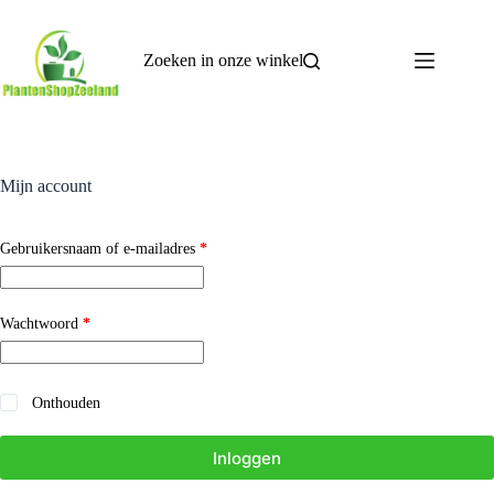
Ga
naar
de
Zoeken in onze winkel
inhoud
Mijn account
Vereist
Gebruikersnaam of e-mailadres
*
Vereist
Wachtwoord
*
Onthouden
Inloggen