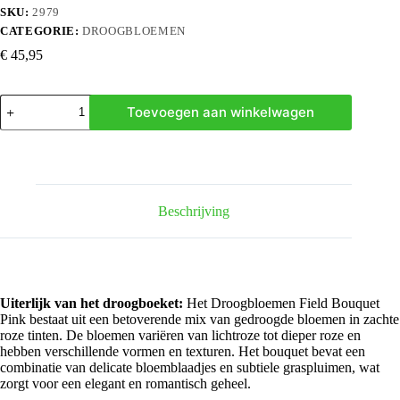
SKU:
2979
CATEGORIE:
DROOGBLOEMEN
€
45,95
Droogbloemen
Toevoegen aan winkelwagen
Field
Bouquet
Pink
-
Ø25cm
-
↕60cm
Beschrijving
hoeveelheid
Uiterlijk van het droogboeket:
Het Droogbloemen Field Bouquet
Pink bestaat uit een betoverende mix van gedroogde bloemen in zachte
roze tinten. De bloemen variëren van lichtroze tot dieper roze en
hebben verschillende vormen en texturen. Het bouquet bevat een
combinatie van delicate bloemblaadjes en subtiele graspluimen, wat
zorgt voor een elegant en romantisch geheel.