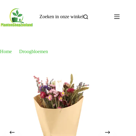
Ga
naar
de
Zoeken in onze winkel
inhoud
Home
Droogbloemen
Droogbloemen Field Bouquet Pink – Ø25cm – ↕60cm