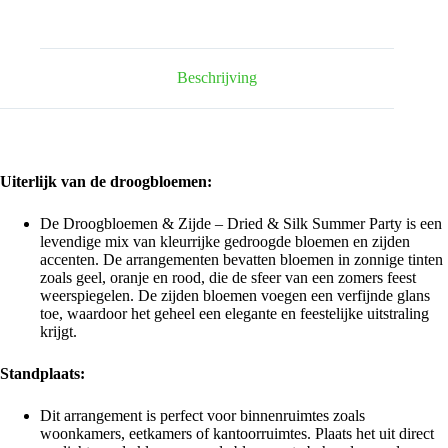
-
Dried
&
Silk
Summer
Beschrijving
Party
-
↕55cm
hoeveelheid
Uiterlijk van de droogbloemen:
De Droogbloemen & Zijde – Dried & Silk Summer Party is een
levendige mix van kleurrijke gedroogde bloemen en zijden
accenten. De arrangementen bevatten bloemen in zonnige tinten
zoals geel, oranje en rood, die de sfeer van een zomers feest
weerspiegelen. De zijden bloemen voegen een verfijnde glans
toe, waardoor het geheel een elegante en feestelijke uitstraling
krijgt.
Standplaats:
Dit arrangement is perfect voor binnenruimtes zoals
woonkamers, eetkamers of kantoorruimtes. Plaats het uit direct