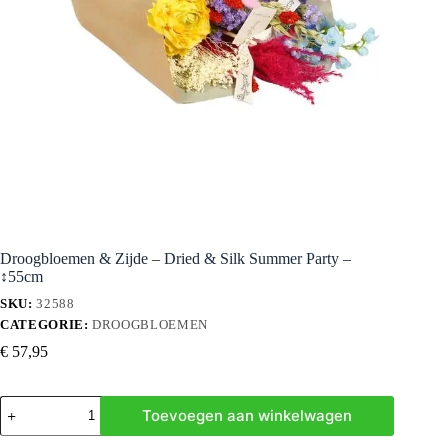
Droogbloemen & Zijde – Dried & Silk Summer Party –
↕55cm
SKU:
32588
CATEGORIE:
DROOGBLOEMEN
€
57,95
Droogbloemen
Toevoegen aan winkelwagen
&
Zijde