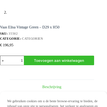
Vaas Elisa Vintage Green – D29 x H50
SKU:
35502
CATEGORIE:
CATEGORIEN
€
196,95
Vaas
Toevoegen aan winkelwagen
Elisa
Vintage
Green
-
D29
x
H50
Beschrijving
hoeveelheid
We gebruiken cookies om u de beste browse-ervaring te bieden, de
inhoud van onze site te personaliseren, het verkeer te analyseren en