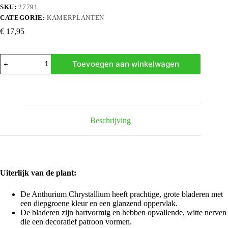
SKU:
27791
CATEGORIE:
KAMERPLANTEN
€
17,95
Anthurium
Toevoegen aan winkelwagen
Chrystallium
-
35
cm
-
ø12
hoeveelheid
Beschrijving
Uiterlijk van de plant:
De Anthurium Chrystallium heeft prachtige, grote bladeren met
een diepgroene kleur en een glanzend oppervlak.
De bladeren zijn hartvormig en hebben opvallende, witte nerven
die een decoratief patroon vormen.