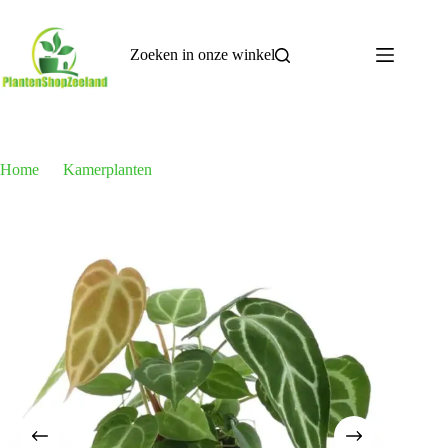
Ga
naar
de
Zoeken in onze winkel
inhoud
Home
Kamerplanten
Anthurium Chrystallium – 35 cm – ø12