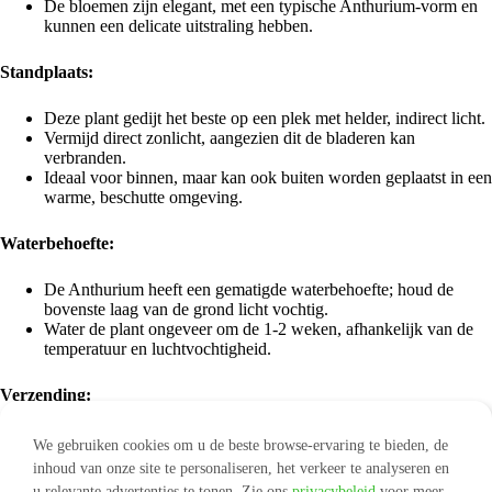
De bloemen zijn elegant, met een typische Anthurium-vorm en
kunnen een delicate uitstraling hebben.
Standplaats:
Deze plant gedijt het beste op een plek met helder, indirect licht.
Vermijd direct zonlicht, aangezien dit de bladeren kan
verbranden.
Ideaal voor binnen, maar kan ook buiten worden geplaatst in een
warme, beschutte omgeving.
Waterbehoefte:
De Anthurium heeft een gematigde waterbehoefte; houd de
bovenste laag van de grond licht vochtig.
Water de plant ongeveer om de 1-2 weken, afhankelijk van de
temperatuur en luchtvochtigheid.
Verzending:
Wij verpakken jouw producten in een stevige, speciaal voor
We gebruiken cookies om u de beste browse-ervaring te bieden, de
(kamer)planten ontworpen doos. De planten en de potgrond
inhoud van onze site te personaliseren, het verkeer te analyseren en
worden beschermd door een beschermhoes. De kamerplanten
u relevante advertenties te tonen. Zie ons
privacybeleid
voor meer