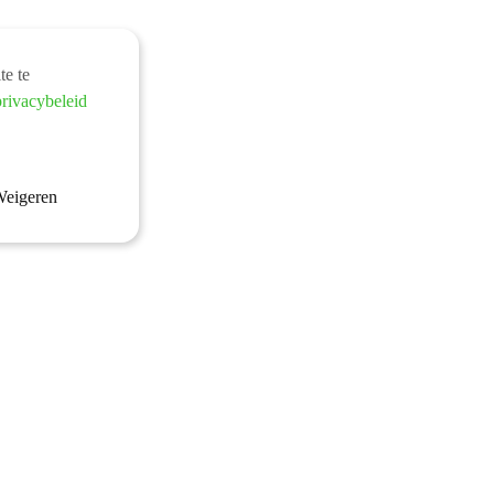
te te
privacybeleid
eigeren