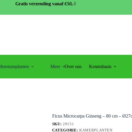
Gratis verzending vanaf
€50,-
!
oestuinplanten
Meer
Over ons
Kennisbasis
cm
Ficus Microcarpa Ginseng – 80 cm – Ø27
SKU:
29151
CATEGORIE:
KAMERPLANTEN