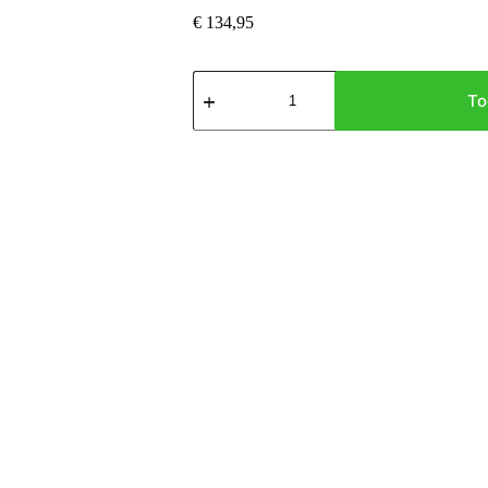
€
134,95
Ficus
Microcarpa
To
Ginseng
-
80
cm
-
Ø27cm
hoeveelheid