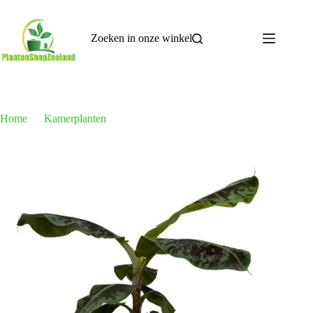
Ga
naar
de
Zoeken in onze winkel
inhoud
Home
Kamerplanten
Musa – 80 cm – Ø19