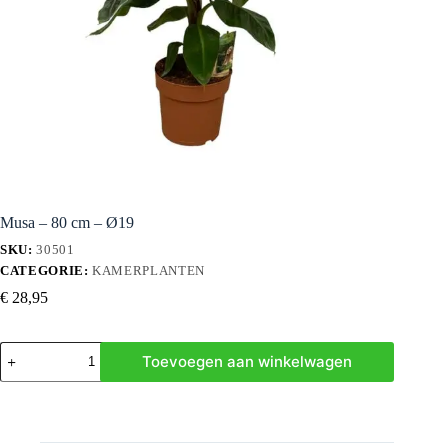
Musa – 80 cm – Ø19
SKU:
30501
CATEGORIE:
KAMERPLANTEN
€
28,95
Musa
Toevoegen aan winkelwagen
-
80
cm
-
Ø19