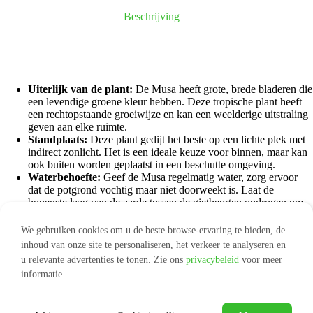
hoeveelheid
Beschrijving
Uiterlijk van de plant:
De Musa heeft grote, brede bladeren die
een levendige groene kleur hebben. Deze tropische plant heeft
een rechtopstaande groeiwijze en kan een weelderige uitstraling
geven aan elke ruimte.
Standplaats:
Deze plant gedijt het beste op een lichte plek met
indirect zonlicht. Het is een ideale keuze voor binnen, maar kan
ook buiten worden geplaatst in een beschutte omgeving.
Waterbehoefte:
Geef de Musa regelmatig water, zorg ervoor
dat de potgrond vochtig maar niet doorweekt is. Laat de
bovenste laag van de aarde tussen de gietbeurten opdrogen om
wortelrot te voorkomen.
Verzending:
Wij verpakken jouw producten in een stevige,
We gebruiken cookies om u de beste browse-ervaring te bieden, de
speciaal voor (kamer)planten ontworpen doos. De planten en de
inhoud van onze site te personaliseren, het verkeer te analyseren en
potgrond worden beschermd door een beschermhoes. De
u relevante advertenties te tonen. Zie ons
privacybeleid
voor meer
kamerplanten worden vastgezet in de doos. Zo wordt jouw plant
informatie.
niet alleen vers en gezond, maar ook ongeschonden geleverd.