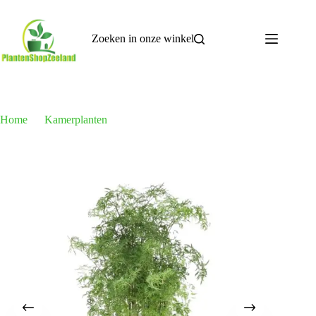
Ga
naar
de
Zoeken in onze winkel
inhoud
Home
Kamerplanten
Polyscias Hawaiiana Ming – 100 cm – Ø24cm