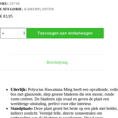
SKU:
28738
CATEGORIE:
KAMERPLANTEN
€
83,95
Polyscias
Toevoegen aan winkelwagen
Hawaiiana
Ming
-
100
cm
-
Ø24cm
Beschrijving
hoeveelheid
Uiterlijk:
Polyscias Hawaiiana Ming heeft een opvallende, volle
bos met glanzende, diep groene bladeren die een mooie, ronde
vorm creëren. De bladeren zijn ovaal en geven de plant een
weelderige uitstraling, perfect voor elke interieur.
Standplaats:
Deze plant groeit het beste op een plek met helder,
indirect zonlicht. Vermijd felle, directe zonnestralen om
verbranding van de bladeren te voorkomen. Ideaal voor