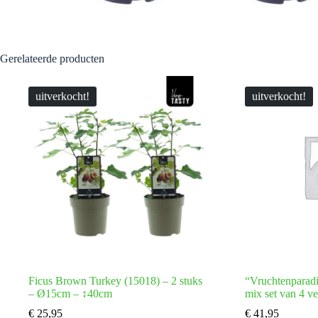
Gerelateerde producten
uitverkocht!
uitverkocht!
Ficus Brown Turkey (15018) – 2 stuks
“Vruchtenparadi
– Ø15cm – ↕40cm
mix set van 4 ve
€
25,95
€
41,95