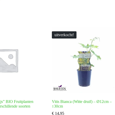
uitverkocht!
js” BIO Fruitplanten
Vitis Bianca (Witte druif) – Ø12cm –
rschillende soorten
↕30cm
€
14,95