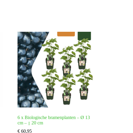
6 x Biologische bramenplanten – Ø 13
cm – ↨ 20 cm
€
60,95