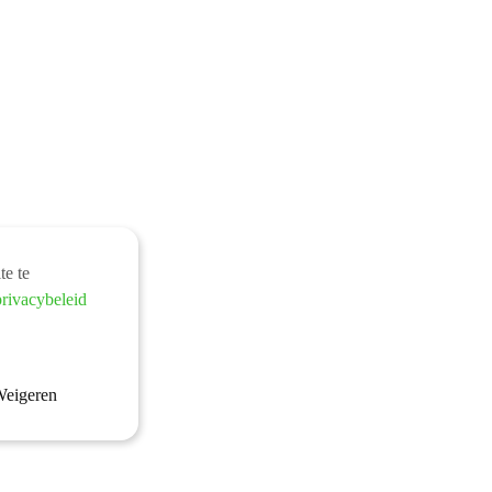
te te
privacybeleid
eigeren