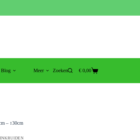
Blog
Meer
Zoeken
€
0,00
Winkelwagen
2cm – ↕30cm
INKRUIDEN