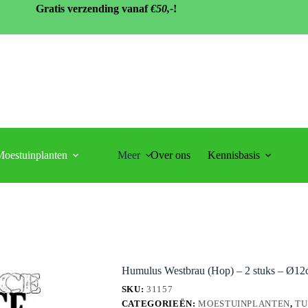
Gratis verzending vanaf
€50,-
!
oestuinplanten
Meer
Over ons
Kennisbasis
Ø12cm – ↕30cm
Humulus Westbrau (Hop) – 2 stuks – Ø1
SKU:
31157
CATEGORIEËN:
MOESTUINPLANTEN
,
TU