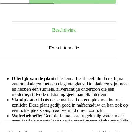
-
29x24
|
39x33
|
46x38
Beschrijving
hoeveelheid
Extra informatie
Uiterlijk van de plant:
De Jenna Lead heeft donkere, bijna
zwarte bladeren met een elegante glans. De bladeren zijn breed
en hebben een subtiele, zilverachtige ondertoon die een
moderne, stijlvolle uitstraling geeft aan elk interieur.
Standplaats:
Plaats de Jenna Lead op een plek met indirect
zonlicht. Deze plant gedijt goed in halfschaduw en kan ook op
een lichte plek staan, maar vermijd direct zonlicht.
Waterbehoefte:
Geef de Jenna Lead regelmatig water, maar
zorg dat de bovenste laag van de grond tussen gietbeurten licht
opdroogt om overbewatering te voorkomen.
Verzending:
Wij verpakken jouw producten in een stevige,