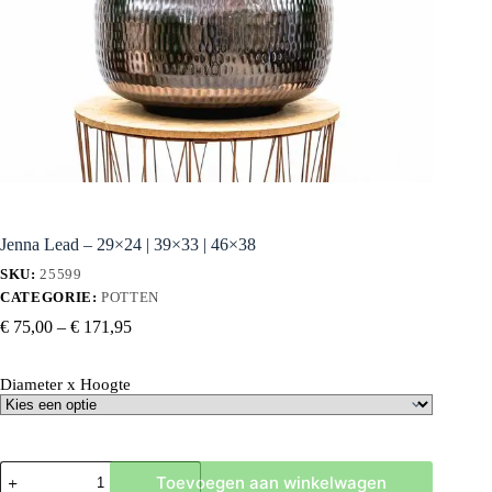
Jenna Lead – 29×24 | 39×33 | 46×38
SKU:
25599
CATEGORIE:
POTTEN
Prijsklasse:
€
75,00
–
€
171,95
€ 75,00
tot
Diameter x Hoogte
€ 171,95
Jenna
Toevoegen aan winkelwagen
Lead