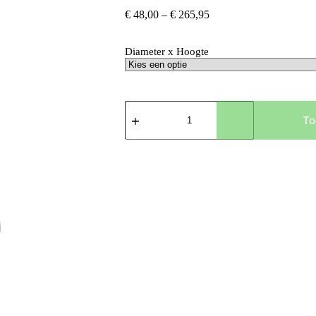
Prijsklasse:
€
48,00
–
€
265,95
€ 48,00
tot
Diameter x Hoogte
€ 265,95
Jumbo
Patt
To
Black
Washed
hoeveelheid