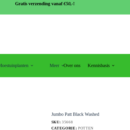
Gratis verzending vanaf
€50,-
!
oestuinplanten
Meer
Over ons
Kennisbasis
Jumbo Patt Black Washed
SKU:
35668
CATEGORIE:
POTTEN