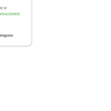
te te
privacybeleid
eigeren