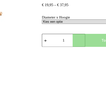
Prijsklasse:
€
19,95
–
€
37,95
€ 19,95
tot
Diameter x Hoogte
€ 37,95
Mand
Vic
To
hoeveelheid