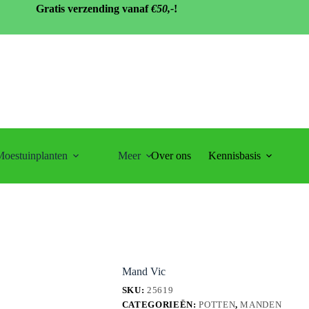
Gratis verzending vanaf
€50,-
!
oestuinplanten
Meer
Over ons
Kennisbasis
Mand Vic
SKU:
25619
CATEGORIEËN:
POTTEN
,
MANDEN