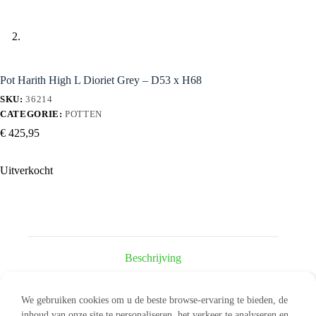
Pot Harith High L Dioriet Grey – D53 x H68
SKU:
36214
CATEGORIE:
POTTEN
€
425,95
Uitverkocht
Beschrijving
We gebruiken cookies om u de beste browse-ervaring te bieden, de
inhoud van onze site te personaliseren, het verkeer te analyseren en