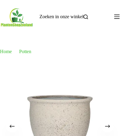
Ga
naar
de
Zoeken in onze winkel
inhoud
Home
Potten
Pot Poseidon Chalk White