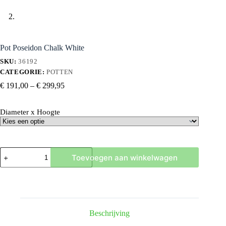
Pot Poseidon Chalk White
SKU:
36192
CATEGORIE:
POTTEN
Prijsklasse:
€
191,00
–
€
299,95
€ 191,00
tot
Diameter x Hoogte
€ 299,95
Pot
Toevoegen aan winkelwagen
Poseidon
Chalk
White
hoeveelheid
Beschrijving