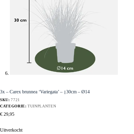
3x – Carex brunnea ‘Variegata’ – ↨30cm – Ø14
SKU:
7721
CATEGORIE:
TUINPLANTEN
€
29,95
Uitverkocht