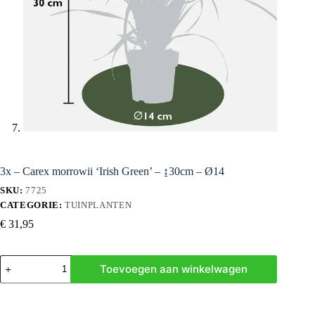
3x – Carex morrowii ‘Irish Green’ – ↨30cm – Ø14
SKU:
7725
CATEGORIE:
TUINPLANTEN
€
31,95
3x
Toevoegen aan winkelwagen
-
Carex
morrowii
'Irish