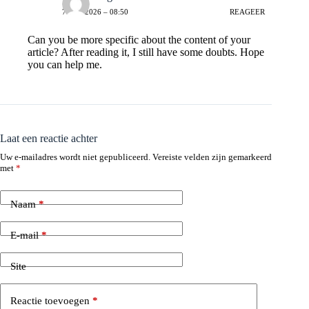
7 MEI 2026 – 08:50
REAGEER
Can you be more specific about the content of your
article? After reading it, I still have some doubts. Hope
you can help me.
Laat een reactie achter
Uw e-mailadres wordt niet gepubliceerd.
Vereiste velden zijn gemarkeerd
met
*
Naam
*
E-mail
*
Site
Reactie toevoegen
*