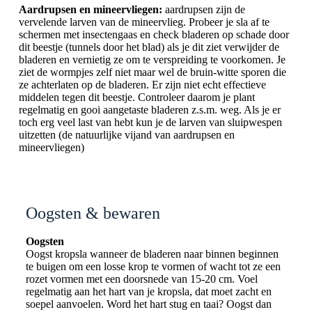
Aardrupsen en mineervliegen:
aardrupsen zijn de
vervelende larven van de mineervlieg. Probeer je sla af te
schermen met insectengaas en check bladeren op schade door
dit beestje (tunnels door het blad) als je dit ziet verwijder de
bladeren en vernietig ze om te verspreiding te voorkomen. Je
ziet de wormpjes zelf niet maar wel de bruin-witte sporen die
ze achterlaten op de bladeren. Er zijn niet echt effectieve
middelen tegen dit beestje. Controleer daarom je plant
regelmatig en gooi aangetaste bladeren z.s.m. weg. Als je er
toch erg veel last van hebt kun je de larven van sluipwespen
uitzetten (de natuurlijke vijand van aardrupsen en
mineervliegen)
Oogsten & bewaren
Oogsten
Oogst kropsla wanneer de bladeren naar binnen beginnen
te buigen om een losse krop te vormen of wacht tot ze een
rozet vormen met een doorsnede van 15-20 cm. Voel
regelmatig aan het hart van je kropsla, dat moet zacht en
soepel aanvoelen. Word het hart stug en taai? Oogst dan