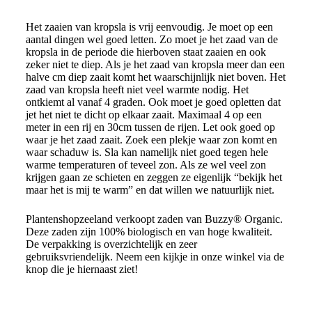
Het zaaien van kropsla is vrij eenvoudig. Je moet op een
aantal dingen wel goed letten. Zo moet je het zaad van de
kropsla in de periode die hierboven staat zaaien en ook
zeker niet te diep. Als je het zaad van kropsla meer dan een
halve cm diep zaait komt het waarschijnlijk niet boven. Het
zaad van kropsla heeft niet veel warmte nodig. Het
ontkiemt al vanaf 4 graden. Ook moet je goed opletten dat
jet het niet te dicht op elkaar zaait. Maximaal 4 op een
meter in een rij en 30cm tussen de rijen. Let ook goed op
waar je het zaad zaait. Zoek een plekje waar zon komt en
waar schaduw is. Sla kan namelijk niet goed tegen hele
warme temperaturen of teveel zon. Als ze wel veel zon
krijgen gaan ze schieten en zeggen ze eigenlijk “bekijk het
maar het is mij te warm” en dat willen we natuurlijk niet.
Plantenshopzeeland verkoopt zaden van Buzzy® Organic.
Deze zaden zijn 100% biologisch en van hoge kwaliteit.
De verpakking is overzichtelijk en zeer
gebruiksvriendelijk. Neem een kijkje in onze winkel via de
knop die je hiernaast ziet!