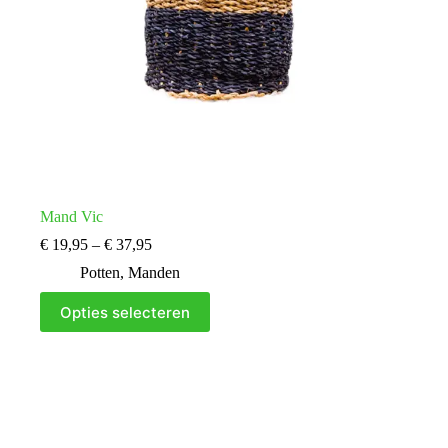
Mand Vic
Prijsklasse:
€
19,95
–
€
37,95
€ 19,95
Potten
,
Manden
tot
€ 37,95
Dit
Opties selecteren
product
heeft
meerdere
variaties.
Deze
optie
kan
gekozen