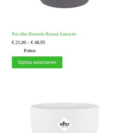
Pot elho Brussels Round Antraciet
Prijsklasse:
€
21,00
–
€
48,95
€ 21,00
Potten
tot
€ 48,95
Dit
Opties selecteren
product
heeft
meerdere
variaties.
Deze
optie
kan
gekozen
worden
op
de
productpagina