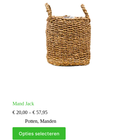
worden
op
de
productpagina
Mand Jack
Prijsklasse:
€
20,00
–
€
57,95
€ 20,00
Potten
,
Manden
tot
€ 57,95
Dit
Opties selecteren
product