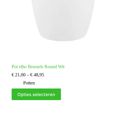
Pot elho Brussels Round Wit
Prijsklasse:
€
21,00
–
€
48,95
€ 21,00
Potten
tot
€ 48,95
Dit
Opties selecteren
product
heeft
meerdere
variaties.
Deze
optie
kan