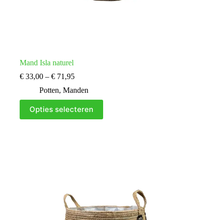
Mand Isla naturel
Prijsklasse:
€
33,00
–
€
71,95
€ 33,00
Potten
,
Manden
tot
€ 71,95
Dit
Opties selecteren
product
heeft
meerdere
variaties.
Deze
optie
kan
gekozen
worden
op
de
productpagina