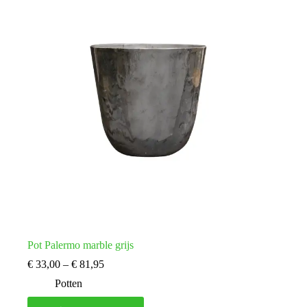
kan
gekozen
worden
op
de
productpagina
Pot Palermo marble grijs
Prijsklasse:
€
33,00
–
€
81,95
€ 33,00
Potten
tot
€ 81,95
Dit