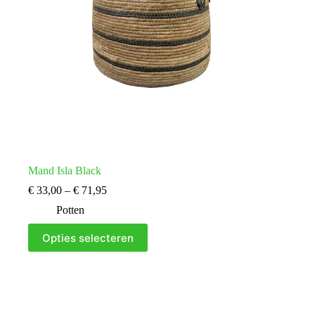
Mand Isla Black
Prijsklasse:
€
33,00
–
€
71,95
€ 33,00
Potten
tot
€ 71,95
Dit
Opties selecteren
product
heeft
meerdere
variaties.
Deze
optie