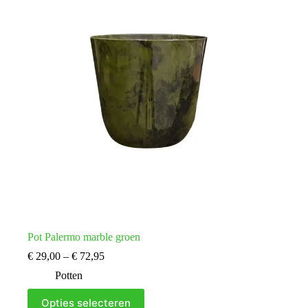
gekozen
worden
op
de
productpagina
Pot Palermo marble groen
Prijsklasse:
€
29,00
–
€
72,95
€ 29,00
Potten
tot
€ 72,95
Dit
Opties selecteren
product